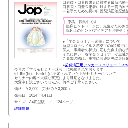
口唇裂・口蓋裂患者に対する最新治療—
口唇裂・口蓋裂患者に対する一貫治療
―若手のための夏の口蓋裂矯正治療勉
┏━━━━━━━━━━━━━━━━━━━━━━━━━━━
┃
原稿、募集
┃
臨床ヒントページに、先生がたのさ
┃
臨床上のヒント/アイデアを
┗━━━━━━━━━━━━━━━━━━━━━━━━━━━
●「学会＆セミナー速報」について
新型コロナウイルス感染症の5類移行
個人・事業者の状況に応じた自主的な
それに伴い、各学会＆セミナーが主催
ご参加の際は、事前に各連絡先に最終
●
歯科矯正用アンカースクリュー「i-stat
今号の「学会＆セミナー速報」に掲載されております
6月9日(日)、10日(月)に予定されていた上記セミナーについて、
セミナー内容の大幅な変更により延期となりました。
大変申し訳ございませんが、何卒ご了承ください。
価格 ￥3,000-（税込み￥3,300-）
発売日 2024年4月1日
サイズ A4変型版 ／ 124ページ
詳細情報