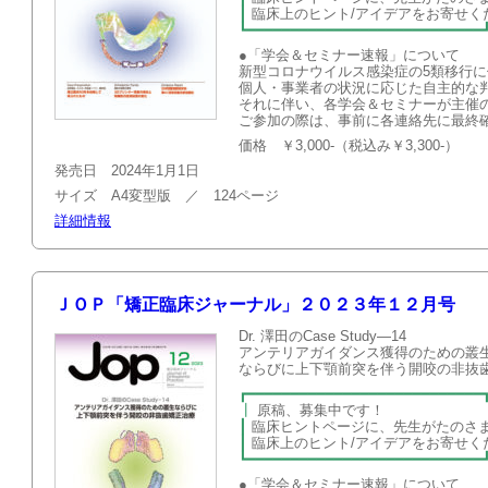
┃
臨床上のヒント/アイデアを
┗━━━━━━━━━━━━━━━━━━━━━━━━━━━
●「学会＆セミナー速報」について
新型コロナウイルス感染症の5類移行
個人・事業者の状況に応じた自主的な
それに伴い、各学会＆セミナーが主催
ご参加の際は、事前に各連絡先に最終
価格 ￥3,000-（税込み￥3,300-）
発売日 2024年1月1日
サイズ A4変型版 ／ 124ページ
詳細情報
ＪＯＰ「矯正臨床ジャーナル」２０２３年１２月号
Dr. 澤田のCase Study—14
アンテリアガイダンス獲得のための叢
ならびに上下顎前突を伴う開咬の非抜
┏━━━━━━━━━━━━━━━━━━━━━━━━━━━
┃
原稿、募集
┃
臨床ヒントページに、先生がたのさ
┃
臨床上のヒント/アイデアを
┗━━━━━━━━━━━━━━━━━━━━━━━━━━━
●「学会＆セミナー速報」について