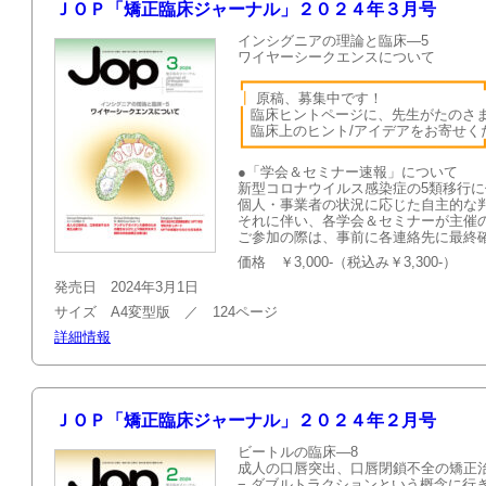
ＪＯＰ「矯正臨床ジャーナル」２０２４年３月号
インシグニアの理論と臨床—5
ワイヤーシークエンスについて
┏━━━━━━━━━━━━━━━━━━━━━━━━━━━
┃
原稿、募集
┃
臨床ヒントページに、先生がたのさ
┃
臨床上のヒント/アイデアを
┗━━━━━━━━━━━━━━━━━━━━━━━━━━━
●「学会＆セミナー速報」について
新型コロナウイルス感染症の5類移行
個人・事業者の状況に応じた自主的な
それに伴い、各学会＆セミナーが主催
ご参加の際は、事前に各連絡先に最終
価格 ￥3,000-（税込み￥3,300-）
発売日 2024年3月1日
サイズ A4変型版 ／ 124ページ
詳細情報
ＪＯＰ「矯正臨床ジャーナル」２０２４年２月号
ビートルの臨床—8
成人の口唇突出、口唇閉鎖不全の矯正
− ダブルトラクションという概念に行