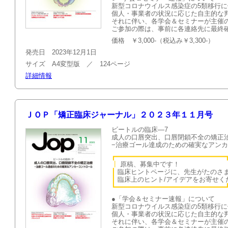
新型コロナウイルス感染症の5類移行
個人・事業者の状況に応じた自主的な
それに伴い、各学会＆セミナーが主催
ご参加の際は、事前に各連絡先に最終
価格 ￥3,000-（税込み￥3,300-）
発売日 2023年12月1日
サイズ A4変型版 ／ 124ページ
詳細情報
ＪＯＰ「矯正臨床ジャーナル」２０２３年１１月号
ビートルの臨床—7
成人の口唇突出、口唇閉鎖不全の矯正
−治療ゴール達成のための確実なアン
┏━━━━━━━━━━━━━━━━━━━━━━━━━━━
┃
原稿、募集
┃
臨床ヒントページに、先生がたのさ
┃
臨床上のヒント/アイデアを
┗━━━━━━━━━━━━━━━━━━━━━━━━━━━
●「学会＆セミナー速報」について
新型コロナウイルス感染症の5類移行
個人・事業者の状況に応じた自主的な
それに伴い、各学会＆セミナーが主催