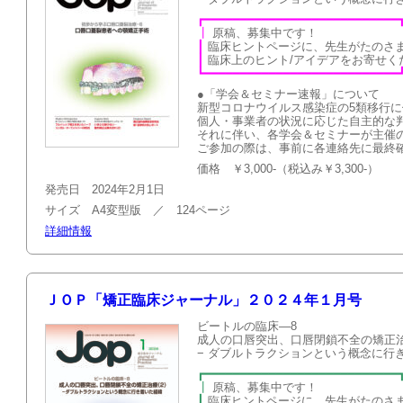
┏━━━━━━━━━━━━━━━━━━━━━━━━━━━
┃
原稿、募集
┃
臨床ヒントページに、先生がたのさ
┃
臨床上のヒント/アイデアを
┗━━━━━━━━━━━━━━━━━━━━━━━━━━━
●「学会＆セミナー速報」について
新型コロナウイルス感染症の5類移行
個人・事業者の状況に応じた自主的な
それに伴い、各学会＆セミナーが主催
ご参加の際は、事前に各連絡先に最終
価格 ￥3,000-（税込み￥3,300-）
発売日 2024年2月1日
サイズ A4変型版 ／ 124ページ
詳細情報
ＪＯＰ「矯正臨床ジャーナル」２０２４年１月号
ビートルの臨床—8
成人の口唇突出、口唇閉鎖不全の矯正
− ダブルトラクションという概念に行
┏━━━━━━━━━━━━━━━━━━━━━━━━━━━
┃
原稿、募集
┃
臨床ヒントページに、先生がたのさ