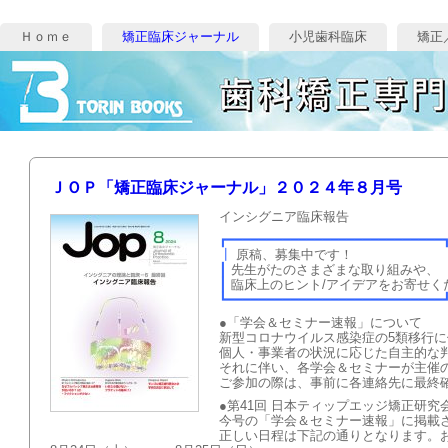
Ｈｏｍｅ
矯正臨床ジャーナル
小児歯科臨床
矯正
ＪＯＰ「矯正臨床ジャーナル」２０２４年８月号
インシグニア臨床報告
┏━━━━━━━━━━━━━━━━━━━━━━━━━━━
┃
原稿、募集
┃
先生がたのさまざまな
┃
臨床上のヒント/アイデアを
┗━━━━━━━━━━━━━━━━━━━━━━━━━━━
●「学会＆セミナー速報」について
新型コロナウイルス感染症の5類移行
個人・事業者の状況に応じた自主的な
それに伴い、各学会＆セミナーが主催
ご参加の際は、事前に各連絡先に最終
●第41回 日本ティップエッジ矯正研究
今号の「学会＆セミナー速報」に掲載
正しい日程は下記の通りとなります。