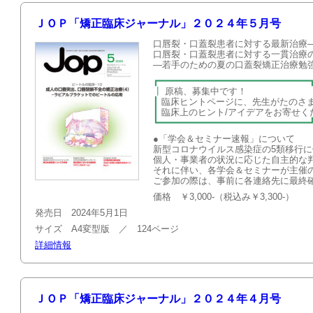
ＪＯＰ「矯正臨床ジャーナル」２０２４年５月号
口唇裂・口蓋裂患者に対する最新治療—
口唇裂・口蓋裂患者に対する一貫治療
―若手のための夏の口蓋裂矯正治療勉
┏━━━━━━━━━━━━━━━━━━━━━━━━━━━
┃
原稿、募集
┃
臨床ヒントページに、先生がたのさ
┃
臨床上のヒント/アイデアを
┗━━━━━━━━━━━━━━━━━━━━━━━━━━━
●「学会＆セミナー速報」について
新型コロナウイルス感染症の5類移行
個人・事業者の状況に応じた自主的な
それに伴い、各学会＆セミナーが主催
ご参加の際は、事前に各連絡先に最終
価格 ￥3,000-（税込み￥3,300-）
発売日 2024年5月1日
サイズ A4変型版 ／ 124ページ
詳細情報
ＪＯＰ「矯正臨床ジャーナル」２０２４年４月号