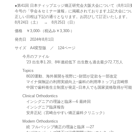
●第41回 日本ティップエッジ矯正研究会大阪大会について（8月1日
今号の「学会＆セミナー速報」に掲載されております上記大会につ
正しい日程は下記の通りとなります。お詫びして訂正いたします。
8月24日（土） → 8月25日（日）
価格 ￥3,000-（税込み￥3,300-）
発売日 2024年8月1日
サイズ A4変型版 ／ 124ページ
今月のファイル
′23 出生率1.20、8年連続低下 出生数も過去最少72.7万人
Topics
8020運動、海外展開を視野に−財団が定款を一部改定
マイナ保険証の利用実績向上−歯科の利用率トップは宮崎県
中国で歯科衛生士制度が発足−日本人でも国家資格取得が可
Clinical Orthodontics
インシグニアの理論と臨床—6 最終回
インシグニア臨床報告
安井正紀（宮崎台やすい矯正歯科クリニック）
Modern Orthodontics
続 フルパッシブ矯正の理論と臨床 —27