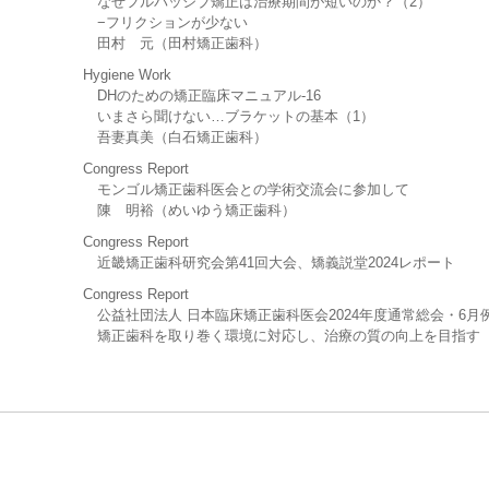
なぜフルパッシブ矯正は治療期間が短いのか？（2）
−フリクションが少ない
田村 元（田村矯正歯科）
Hygiene Work
DHのための矯正臨床マニュアル-16
いまさら聞けない…ブラケットの基本（1）
吾妻真美（白石矯正歯科）
Congress Report
モンゴル矯正歯科医会との学術交流会に参加して
陳 明裕（めいゆう矯正歯科）
Congress Report
近畿矯正歯科研究会第41回大会、矯義説堂2024レポート
Congress Report
公益社団法人 日本臨床矯正歯科医会2024年度通常総会・6月
矯正歯科を取り巻く環境に対応し、治療の質の向上を目指す