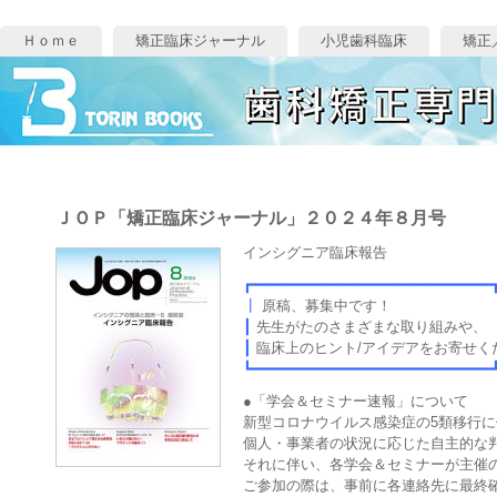
Ｈｏｍｅ
矯正臨床ジャーナル
小児歯科臨床
矯正
ＪＯＰ「矯正臨床ジャーナル」２０２４年８月号
インシグニア臨床報告
┏━━━━━━━━━━━━━━━━━━━━━━━━━━━
┃
原稿、募集
┃
先生がたのさまざまな
┃
臨床上のヒント/アイデアを
┗━━━━━━━━━━━━━━━━━━━━━━━━━━━
●「学会＆セミナー速報」について
新型コロナウイルス感染症の5類移行
個人・事業者の状況に応じた自主的な
それに伴い、各学会＆セミナーが主催
ご参加の際は、事前に各連絡先に最終