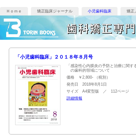
Ｈｏｍｅ
矯正臨床ジャーナル
小児歯科臨床
矯正
「小児歯科臨床」２０１８年８月号
「感染性心内膜炎の予防と治療に関するガ
の歯科的領域について
価格 ￥2,800- （税別）
発売日 2018年8月1日
サイズ A4変型版 ／ 112ページ
詳細情報