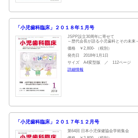
「小児歯科臨床」２０１８年１月号
JSPP設立30周年に寄せて
～歴代会長が語る小児歯科とその未来
価格 ￥2,800- （税別）
発売日 2018年1月1日
サイズ A4変型版 ／ 112ページ
詳細情報
「小児歯科臨床」２０１７年１２月号
第64回 日本小児保健協会学術集会
価格 ￥2,800- （税別）