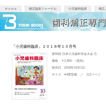
Ｈｏｍｅ
矯正臨床ジャーナル
小児歯科臨床
矯正
「小児歯科臨床」２０１８年１０月号
第56回 日本小児歯科学会大会 ①
価格 ￥2,800- （税別）
発売日 2018年10月1日
サイズ A4変型版 ／ 112ページ