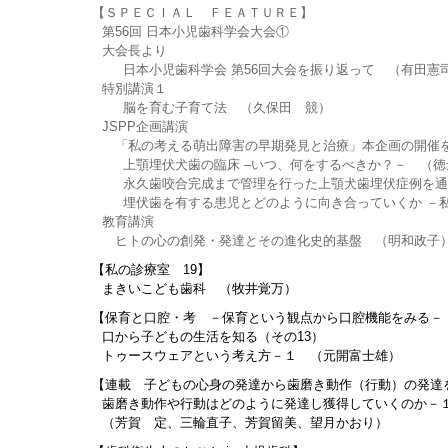
【ＳＰＥＣＩＡＬ ＦＥＡＴＵＲＥ】
第56回 日本小児歯科学会大会①
大会長より
日本小児歯科学会 第56回大会を振り返って （有田憲
特別講演１
脳を育む子育て法 （久保田 競）
JSPP企画講演
「私の考える萌出障害の早期発見と治療」本企画の開催を
上顎埋伏犬歯の臨床 –いつ、何をするべきか？－ （徳
永久歯咬合完成まで管理を行った上顎犬歯埋伏症例を通して
埋伏歯を有する患児とどのように向き合っていくか －私の
教育講演
ヒトの心の創発・発達とその進化史的基盤 （明和政子
【私の診療室 19】
まきいこども歯科 （牧井覚万）
【保育と口腔・考 －保育という観点から口腔機能をみる－ 
口から子どもの生活を知る（その13）
トゥースウェアという考え方－１ （元開富士雄）
【連載 子どもの心身の発達から歯磨き動作（行動）の発達
歯磨き動作や行動はどのように発達し獲得していくのか
（芳賀 定、三輪直子、芳賀留美、望月かおり）