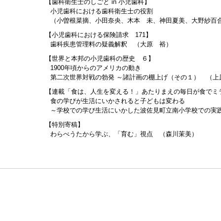
【歯科衛生士のしごと in 小児歯科】
小児歯科における歯科衛生士の役割
（小曽根菜摘、小田奈央、木本 未、神田夏美、大野紗百合
【小児歯科における保険請求 171】
歯科疾患管理料の疑義解釈 （大原 裕）
【世界と本邦の小児歯科の歴史 ６】
1900年頃からのアメリカの動き
第二次世界対戦の勃発 ～諸計画の棚上げ（その１） （上
【連載「食は、人生を変える！」あたりまえの毎日が食でミラ
食の学びが生活にいかされると子どもは変わる
～学校での学び生活にいかした波佐見町立南小学校での実践
【特別寄稿】
わらべうたから学ぶ、「育む」視点 （森川茉美）