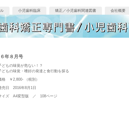
ル
小児歯科臨床
矯正／小児歯科関連図書
会社概要
６年８月号
子どもの味覚が危ない！？
子どもの味覚・嗜好の発達と食行動を探る
価格 ￥2,800- （税別）
発売日 2016年8月1日
サイズ A4変型版 ／ 108ページ