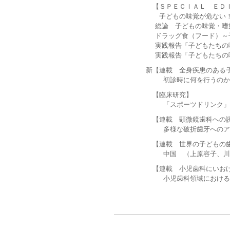
【ＳＰＥＣＩＡＬ ＥＤＩ
子どもの味覚が危ない
総論 子どもの味覚・嗜好
ドラッグ食（フード）～子
実践報告「子どもたちの味
実践報告「子どもたちの味
新【連載 全身疾患のある子
初診時に何を行うのか 
【臨床研究】
「スポーツドリンク」と「
【連載 顕微鏡歯科への誘
多様な破折歯牙へのアプ
【連載 世界の子どもの歯
中国 （上原容子、川
【連載 小児歯科にいおける
小児歯科領域における診療