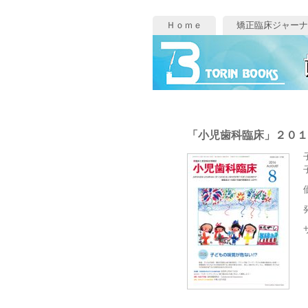
Ｈｏｍｅ
矯正臨床ジャーナ
「小児歯科臨床」２０１