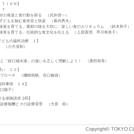
ＴＩＯＮ】
！？
の発達と食行動を探る （武井啓一）
どもを蝕む食依存と快楽 （幕内秀夫）
覚を育てる」素材の味を大切に、楽しい食のカリキュラム （鈴木和子）
覚を育てる」伝統的な食文化を伝える （上原真理、早川寿美子）
どもの歯科治療 １】
（小方清和）
経口補水液」の違いを正しく理解しよう！ （豊田裕章）
い １２】
ローチ （磯崎裕騎、谷口敏雄）
科事情 １４】
口陽子）
保険請求 145】
報酬とその診療背景 （大原 裕）
Copyright© TOKYO C