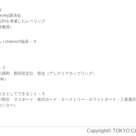
会
Society講演会
配列を考慮したレベリング
誉教授）
stationの臨床－９
）
－２
調和、顆頭安定位、咬合（アンテリアカップリング）
科）
生士としてできること－５
明示 マスボード・術式ボード・タペストリー・ホワイトボード・三者選択
センター）
Copyright© TOKYO C