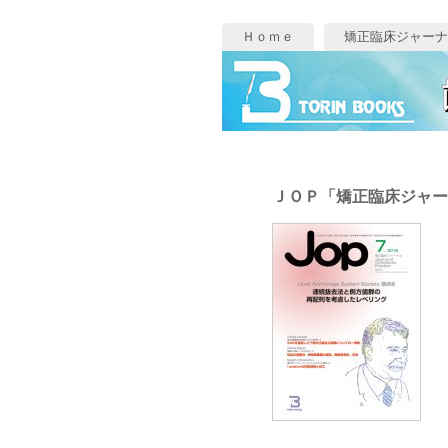
Ｈｏｍｅ
矯正臨床ジャーナ
ＪＯＰ「矯正臨床ジャー