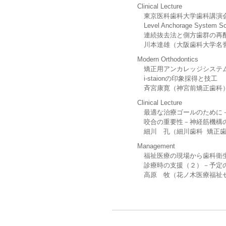
Clinical Lecture
東京医科歯科大学歯科講演
Level Anchorage System 
連続抜去法と側方歯群の再
川本達雄（大阪歯科大学名
Modern Orthodontics
矯正用アンカレッジシステム i-
i-staionの印象採得と技工
斉宮康寛（神宮前矯正歯科
Clinical Lecture
最適な治療ゴールのために
咬合の重要性－神経筋機構の
細川 孔（細川歯科 矯正歯
Management
福祉医療の現場から歯科衛
診療時の支援（２）－予定の
高原 牧（花ノ木医療福祉