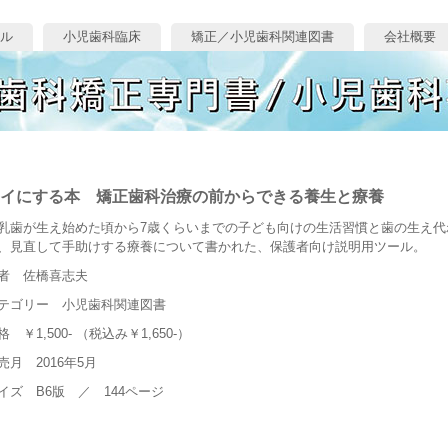
ル
小児歯科臨床
矯正／小児歯科関連図書
会社概要
イにする本 矯正歯科治療の前からできる養生と療養
歯が生え始めた頃から7歳くらいまでの子ども向けの生活習慣と歯の生え代
、見直して手助けする療養について書かれた、保護者向け説明用ツール。
者 佐橋喜志夫
テゴリー 小児歯科関連図書
格 ￥1,500- （税込み￥1,650-）
売月 2016年5月
イズ B6版 ／ 144ページ