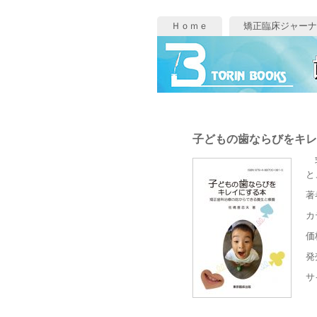
Ｈｏｍｅ
矯正臨床ジャーナ
子どもの歯ならびをキレ
乳
と
著
カ
価
発
サ