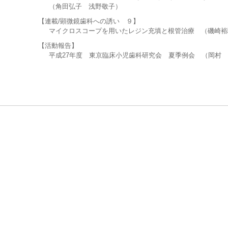
（角田弘子 浅野敬子）
【連載/顕微鏡歯科への誘い ９】
マイクロスコープを用いたレジン充填と根管治療 （磯崎裕
【活動報告】
平成27年度 東京臨床小児歯科研究会 夏季例会 （岡村 