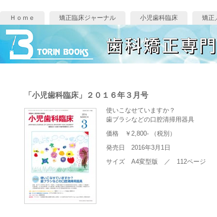
Ｈｏｍｅ
矯正臨床ジャーナル
小児歯科臨床
矯正
「小児歯科臨床」２０１６年３月号
使いこなせていますか？
歯ブラシなどの口腔清掃用器具
価格 ￥2,800- （税別）
発売日 2016年3月1日
サイズ A4変型版 ／ 112ページ