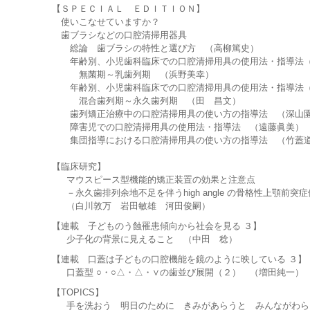
【ＳＰＥＣＩＡＬ ＥＤＩＴＩＯＮ】
使いこなせていますか？
歯ブラシなどの口腔清掃用器具
総論 歯ブラシの特性と選び方 （高柳篤史）
年齢別、小児歯科臨床での口腔清掃用具の使用法・指導法
無菌期～乳歯列期 （浜野美幸）
年齢別、小児歯科臨床での口腔清掃用具の使用法・指導法
混合歯列期～永久歯列期 （田 昌文）
歯列矯正治療中の口腔清掃用具の使い方の指導法 （深山
障害児での口腔清掃用具の使用法・指導法 （遠藤眞美）
集団指導における口腔清掃用具の使い方の指導法 （竹蓋
【臨床研究】
マウスピース型機能的矯正装置の効果と注意点
－永久歯排列余地不足を伴うhigh angle の骨格性上顎前突症
（白川敦万 岩田敏雄 河田俊嗣）
【連載 子どものう蝕罹患傾向から社会を見る ３】
少子化の背景に見えること （中田 稔）
【連載 口蓋は子どもの口腔機能を鏡のように映している ３】
口蓋型 ○・○△・△・∨の歯並び展開（２） （増田純一）
【TOPICS】
手を洗おう 明日のために きみがあらうと みんながわら