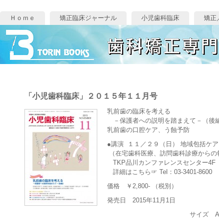
Ｈｏｍｅ
矯正臨床ジャーナル
小児歯科臨床
矯正
「小児歯科臨床」２０１５年１１月号
乳前歯の臨床を考える
－保護者への説明を踏まえて－（後
乳前歯の口腔ケア、う蝕予防
●講演 １１／２９（日） 地域包括ケ
（在宅歯科医療、訪問歯科診療から
TKP品川カンファレンスセンター4F
詳細はこちら☞ Tel：03-3401-8600
価格 ￥2,800- （税別）
発売日 2015年11月1日
サイズ A4変型版 