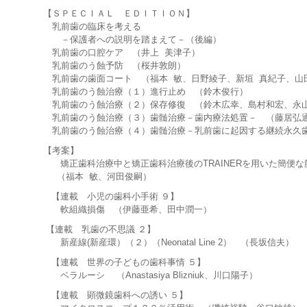
【ＳＰＥＣＩＡＬ ＥＤＩＴＩＯＮ】
乳前歯の臨床を考える
－保護者への説明を踏まえて－（後編）
乳前歯の口腔ケア （井上 美津子）
乳前歯のう蝕予防 （桜井敦朗）
乳前歯の歯面コート （福本 敏、日野綾子、新垣 真紀子、山
乳前歯のう蝕治療（１）進行止め （鈴木俊行）
乳前歯のう蝕治療（２）保存修復 （鈴木広幸、島村和宏、永山
乳前歯のう蝕治療（３）歯髄治療－歯内療法処置－ （藤居弘
乳前歯のう蝕治療（４）歯髄治療－乳前歯に起因する継続永久歯
【考案】
矯正歯科治療中と矯正歯科治療後のTRAINERを用いた簡便な
（福本 敏、河田俊嗣）
【連載 小児の歯科小手術 ９】
軟組織損傷 （伊藤亜希、田中潤一）
【連載 乳歯の不思議 ２】
新産線(新産環）（２）（Neonatal Line 2） （長坂信夫）
【連載 世界の子どもの歯科事情 ５】
ベラルーシ （Anastasiya Blizniuk、川口陽子）
【連載 顕微鏡歯科への誘い ５】