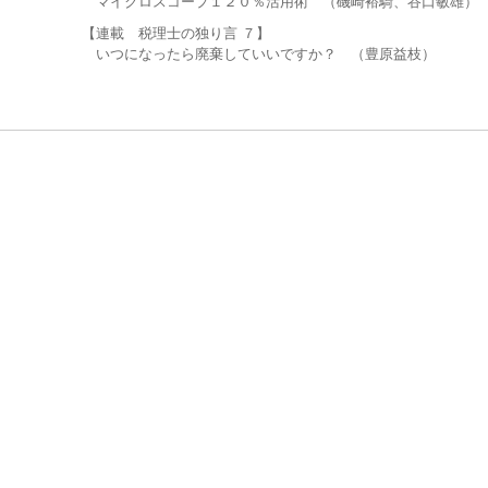
マイクロスコープ１２０％活用術 （磯崎裕騎、谷口敏雄）
【連載 税理士の独り言 ７】
いつになったら廃棄していいですか？ （豊原益枝）