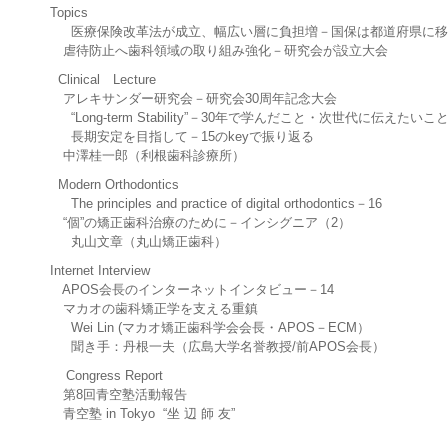
Topics
医療保険改革法が成立、幅広い層に負担増－国保は都道府県に移
虐待防止へ歯科領域の取り組み強化－研究会が設立大会
Clinical Lecture
アレキサンダー研究会－研究会30周年記念大会
“Long-term Stability”－30年で学んだこと・次世代に伝えたいこ
長期安定を目指して－15のkeyで振り返る
中澤桂一郎（利根歯科診療所）
Modern Orthodontics
The principles and practice of digital orthodontics－16
“個”の矯正歯科治療のために－インシグニア（2）
丸山文章（丸山矯正歯科）
Internet Interview
APOS会長のインターネットインタビュー－14
マカオの歯科矯正学を支える重鎮
Wei Lin (マカオ矯正歯科学会会長・APOS－ECM）
聞き手：丹根一夫（広島大学名誉教授/前APOS会長）
Congress Report
第8回青空塾活動報告
青空塾 in Tokyo “坐 辺 師 友”