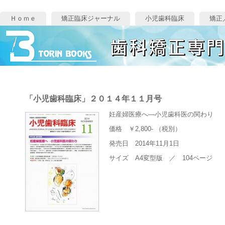
Ｈｏｍｅ
矯正臨床ジャーナル
小児歯科臨床
矯正
「小児歯科臨床」２０１４年１１月号
妊産婦医療へ―小児歯科医の関わり
価格 ￥2,800- （税別）
発売日 2014年11月1日
サイズ A4変型版 ／ 104ページ