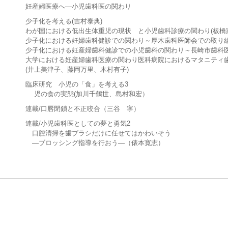
妊産婦医療へ―小児歯科医の関わり
少子化を考える(吉村泰典)
わが国における低出生体重児の現状 と小児歯科診療の関わり(板橋
少子化における妊婦歯科健診での関わり～厚木歯科医師会での取り組
少子化における妊産婦歯科健診での小児歯科の関わり～長崎市歯科医師
大学における妊産婦歯科医療の関わり医科病院におけるマタニティ
(井上美津子、藤岡万里、木村有子)
臨床研究 小児の「食」を考える3
児の食の実態(加川千鶴世、島村和宏）
連載/口唇閉鎖と不正咬合（三谷 寧）
連載/小児歯科医としての夢と勇気2
口腔清掃を歯ブラシだけに任せてはかわいそう
―ブロッシング指導を行おう―（俵本寛志）