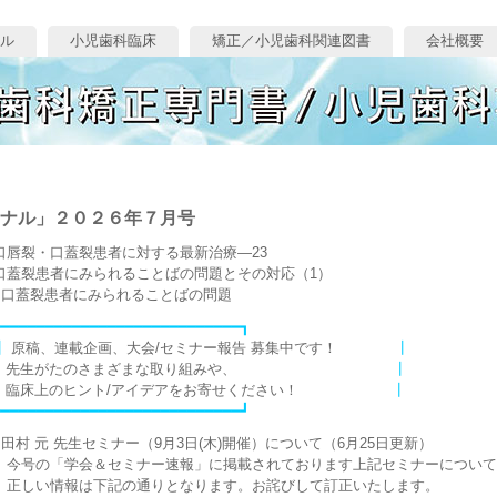
ル
小児歯科臨床
矯正／小児歯科関連図書
会社概要
ナル」２０２６年７月号
口唇裂・口蓋裂患者に対する最新治療—23
口蓋裂患者にみられることばの問題とその対応（1）
−口蓋裂患者にみられることばの問題
┏━━━━━━━━━━━━━━━━━━━━━━━━━━━┓
┃
原稿、連載企画、大会/セミナー報告 募集中です！
┃
┃
先生がたのさまざまな取り組みや、
┃
┃
臨床上のヒント/アイデアをお寄せください！
┃
┗━━━━━━━━━━━━━━━━━━━━━━━━━━━┛
●田村 元 先生セミナー（9月3日(木)開催）について（6月25日更新）
今号の「学会＆セミナー速報」に掲載されております上記セミナーについて
正しい情報は下記の通りとなります。お詫びして訂正いたします。