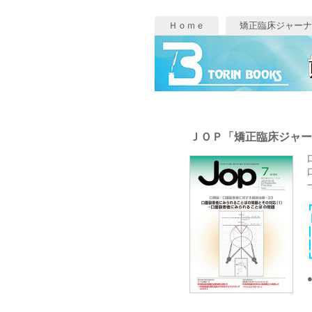
Ｈｏｍｅ
矯正臨床ジャーナ
ＪＯＰ「矯正臨床ジャー