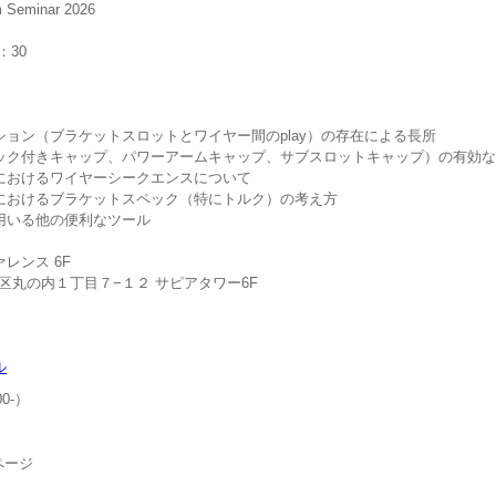
m Seminar 2026
：30
）
ン（ブラケットスロットとワイヤー間のplay）の存在による長所
付きキャップ、パワーアームキャップ、サブスロットキャップ）の有効な
おけるワイヤーシークエンスについて
おけるブラケットスペック（特にトルク）の考え方
いる他の便利なツール
ンス 6F
田区丸の内１丁目７−１２ サピアタワー6F
）
ル
0-）
ページ