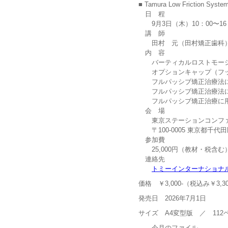
■ Tamura Low Friction Syste
日 程
9月3日（木）10：00〜16
講 師
田村 元（田村矯正歯科
内 容
バーティカルロストモーショ
オプションキャップ（フック
フルパッシブ矯正治療法に
フルパッシブ矯正治療法に
フルパッシブ矯正治療に用
会 場
東京ステーションコンファレ
〒100-0005 東京都千代
参加費
25,000円（教材・税含む
連絡先
トミーインターナショナ
価格 ￥3,000-（税込み￥3,30
発売日 2026年7月1日
サイズ A4変型版 ／ 112
今月のファイル