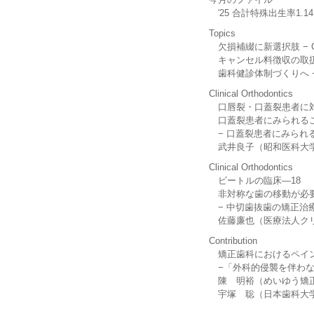
′25 合計特殊出生率1.1
Topics
欠損補綴に新選択肢 − CA
キャンセル料徴収の取扱いを
歯科健診体制づくりへ −
Clinical Orthodontics
口唇裂・口蓋裂患者に対す
口蓋裂患者にみられること
− 口蓋裂患者にみられる
武井良子（昭和医科大学保健
Clinical Orthodontics
ビートルの臨床—18
非対称な歯の移動が必要
− 中切歯抜歯の矯正治療と
佐藤廉也（医療法人クリエ
Contribution
矯正歯科におけるペインコ
−「外科的侵襲を伴わない
陳 明裕（めいゆう矯正
宇塚 聡（日本歯科大学