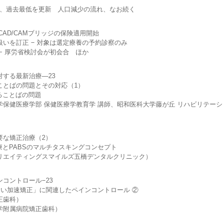
4、過去最低を更新 人口減少の流れ、なお続く
D/CAMブリッジの保険適用開始
訂正 − 対象は選定療養の予約診察のみ
 厚労省検討会が初会合 ほか
る最新治療—23
ばの問題とその対応（1）
ことばの問題
医療学部 保健医療学教育学 講師、昭和医科大学藤が丘 リハビリテーシ
な矯正治療（2）
PABSのマルチタスキングコンセプト
イティングスマイルズ五橋デンタルクリニック）
ントロール−23
加速矯正」に関連したペインコントロール ②
歯科）
附属病院矯正歯科）