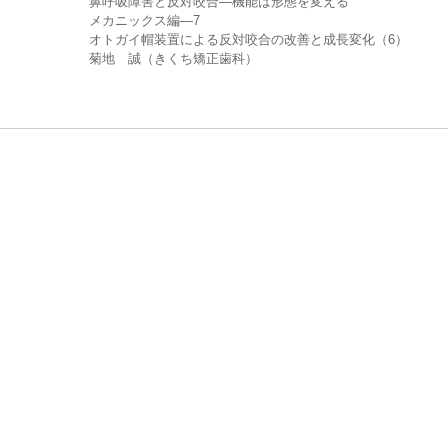
鼻呼吸障害と反対咬合—機能は形態を変える
メカニックス編—7
オトガイ帽装置による反対咬合の改善と成長変化（6）
菊地 誠（きくち矯正歯科）