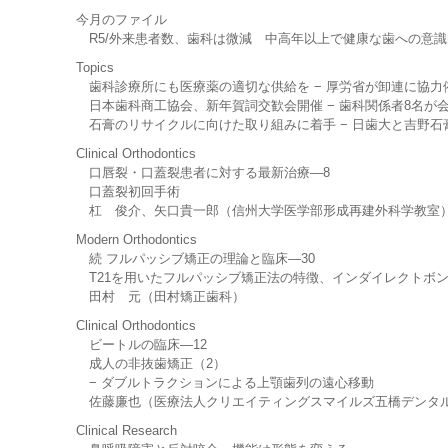
今月のファイル
R5/外来患者数、歯科は微減 中高年以上で健康な歯への意識
Topics
歯科診療所にも医療薬の適切な供給を − 厚労省が卸連に協力
日本歯科商工協会、新年賀詞交歓会開催 − 歯科関係者8名が
石膏のリサイクルに向けた取り組みに着手 − 日歯大と吉野石
Clinical Orthodontics
口唇裂・口蓋裂患者に対する最新治療—8
口蓋裂初回手術
杠 俊介、矢口貴一郎（信州大学医学部形成再建外科学教室
Modern Orthodontics
続 フルパッシブ矯正の理論と臨床—30
T21を用いたフルパッシブ矯正法の特徴、インダイレクトボン
田村 元（田村矯正歯科）
Clinical Orthodontics
ビートルの臨床—12
成人の非抜歯矯正（2）
− ダブルトラクションによる上顎歯列の遠心移動
佐藤廉也（医療法人クリエイティングスマイルズ五橋デンタル
Clinical Research