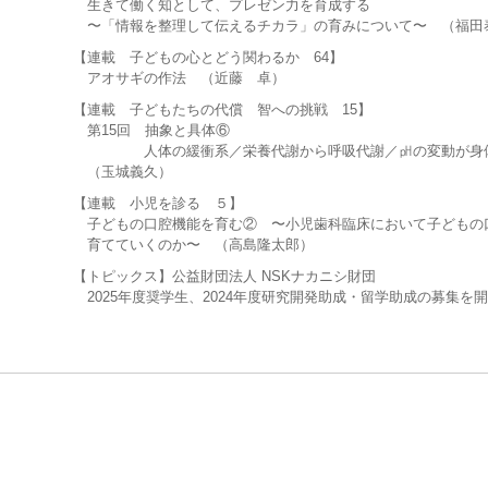
生きて働く知として、プレゼン力を育成する
〜「情報を整理して伝えるチカラ」の育みについて〜 （福田
【連載 子どもの心とどう関わるか 64】
アオサギの作法 （近藤 卓）
【連載 子どもたちの代償 智への挑戦 15】
第15回 抽象と具体⑥
人体の緩衝系／栄養代謝から呼吸代謝／㏗の変動が身体
（玉城義久）
【連載 小児を診る ５】
子どもの口腔機能を育む② 〜小児歯科臨床において子どもの口
育てていくのか〜 （高島隆太郎）
【トピックス】公益財団法人 NSKナカニシ財団
2025年度奨学生、2024年度研究開発助成・留学助成の募集を