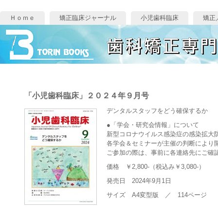
Ｈｏｍｅ
矯正臨床ジャーナル
小児歯科臨床
矯正
「小児歯科臨床」２０２４年９月号
デンタルスタッフをどう確保するか
●「学会・研究会情報」について
新型コロナウイルス感染症の感染拡大
各学会＆セミナーが主催の判断により
ご参加の際は、事前に各連絡先にご確
価格 ￥2,800-（税込み￥3,080-）
発売日 2024年9月1日
サイズ A4変型版 ／ 114ページ