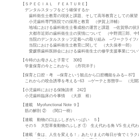
【ＳＰＥＣＩＡＬ ＦＥＡＴＵＲＥ】
デンタルスタッフをどう確保するか
歯科衛生士教育の現状と課題、そして高等教育としての展望 
小児歯科専門医院での採用と教育 （伊賀上洋輔）
地域における歯科衛生士養成校の運営と課題 ─佐賀県の状況
大都市近郊の歯科衛生士の実情について （中野潤三郎、中
当院のデンタルスタッフ定着への取り組み ─ワークライフバ
当院における歯科衛生士教育に関して （大久保孝一郎）
愛媛県歯科医師会における歯科衛生士の修学支援事業について
【今時のお母さんと子育て 308】
学童保育の今とこれから （丹羽洋子）
【保育と口腔・考 ─保育という観点から口腔機能をみる─ 87】
これからの咬合誘導を考える−63 ─ゲーテと形態学─ （元開
【小児歯科における保険請求 242】
小児歯科臨床の今事情 （大原 裕）
【連載 Myofunctional Note ９】
筋の解剖 ② （関口一樹）
【連載 動物の口はふしぎがいっぱい ５】
その５ 大型草食動物のふしぎ ① 生え代わる角 VS 生え代
【連載「食は、人生を変える！」あたりまえの毎日が食でミラクル