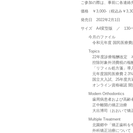
ご参加の際は、事前に各連絡
価格 ￥3,000-（税込み￥3,30
発売日 2022年2月1日
サイズ A4変型版 ／ 130
今月のファイル
令和元年度 国民医療費は微増
Topics
22年度診療報酬改定 本体0
控除対象外消費税の報酬補
「リフィル処方箋」導入、
元年度国民医療費 2.3%増の
国立大入試、25年度共通テ
オンライン資格確認 開始4
Modern Orthodontics
歯周病患者および高齢者の
正中離開の矯正治療
大出博司（おおいで矯正
Multiple Treatment
北園郷中「矯正歯科を中心
外科矯正治療について（