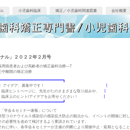
ル
小児歯科臨床
矯正／小児歯科関連図書
会社概要
ナル」２０２２年２月号
歯周病患者および高齢者の矯正歯科治療—7
正中離開の矯正治療
┏━━━━━━━━━━━━━━━━━━━━━━━━━━━┓
┃
アイデア、募集中です！
┃
┃
臨床ヒントページに、先生がたのさまざまな取り組みや、
┃
┃
臨床上のヒント/アイデアをお寄せください！
┃
┗━━━━━━━━━━━━━━━━━━━━━━━━━━━┛
●「学会＆セミナー速報」について
新型コロナウイルス感染症の感染拡大防止の観点から、イベントの開催に対し
その必要性を改めて検討するよう要請されています。
それに伴い、各学会＆セミナーが主催の判断により開催中止・延期となること