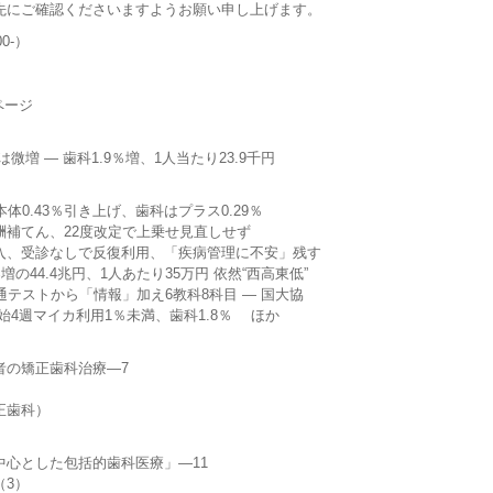
先にご確認くださいますようお願い申し上げます。
0-）
ページ
 — 歯科1.9％増、1人当たり23.9千円
.43％引き上げ、歯科はプラス0.29％
てん、22度改定で上乗せ見直しせず
受診なしで反復利用、「疾病管理に不安」残す
44.4兆円、1人あたり35万円 依然“西高東低”
ストから「情報」加え6教科8科目 — 国大協
週マイカ利用1％未満、歯科1.8％ ほか
矯正歯科治療—7
歯科）
とした包括的歯科医療」—11
3）