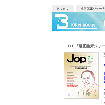
Ｈｏｍｅ
矯正臨床ジャーナ
ＪＯＰ「矯正臨床ジャー