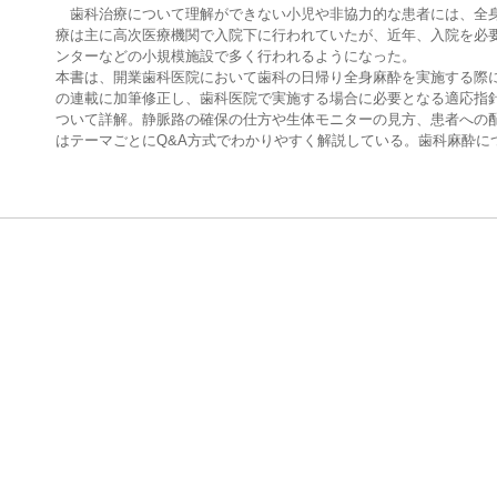
歯科治療について理解ができない小児や非協力的な患者には、全身
療は主に高次医療機関で入院下に行われていたが、近年、入院を必
ンターなどの小規模施設で多く行われるようになった。
本書は、開業歯科医院において歯科の日帰り全身麻酔を実施する際に役
の連載に加筆修正し、歯科医院で実施する場合に必要となる適応指
ついて詳解。静脈路の確保の仕方や生体モニターの見方、患者への
はテーマごとにQ&A方式でわかりやすく解説している。歯科麻酔に