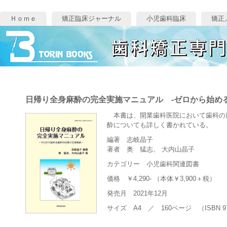
Ｈｏｍｅ
矯正臨床ジャーナル
小児歯科臨床
矯正
日帰り全身麻酔の完全実施マニュアル -ゼロから始め
本書は、開業歯科医院において歯科の日
酔についても詳しく書かれている。
編著 志岐晶子
著者 奥 猛志、 大内山晶子
カテゴリー 小児歯科関連図書
価格 ￥4,290- （本体￥3,900＋税）
発売月 2021年12月
サイズ A4 ／ 160ページ （ISBN 978-4